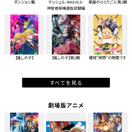
ダンジョン飯
マッシュル-MASHLE-
薬屋のひとりごと 第2期
神覚者候補選抜試験編
【推しの子】
【推しの子】第2期
姫様“拷問”の時間です
すべてを見る
劇場版アニメ