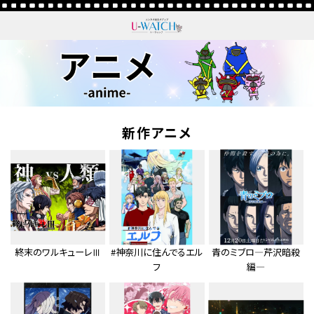
新作アニメ
終末のワルキューレⅢ
#神奈川に住んでるエル
青のミブロ—芹沢暗殺
フ
編—