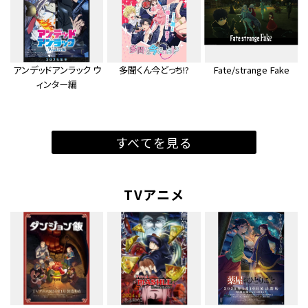
アンデッドアンラック ウ
多聞くん今どっち!?
Fate/strange Fake
ィンター編
すべてを見る
TVアニメ