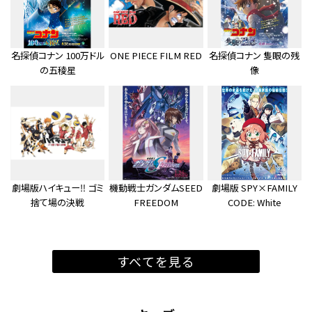
名探偵コナン 100万ドル
ONE PIECE FILM RED
名探偵コナン 隻眼の残
の五稜星
像
劇場版ハイキュー‼ ゴミ
機動戦士ガンダムSEED
劇場版 SPY×FAMILY
捨て場の決戦
FREEDOM
CODE: White
すべてを見る