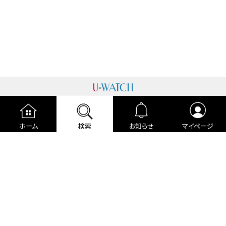
運営者情報
プライバシーポリシー
cookieポリシー
ホーム
検索
お知らせ
マイページ
利用規約
ご利用ガイド
編集部より
広告掲載について
お問い合わせ
関連リンク
各種宣言