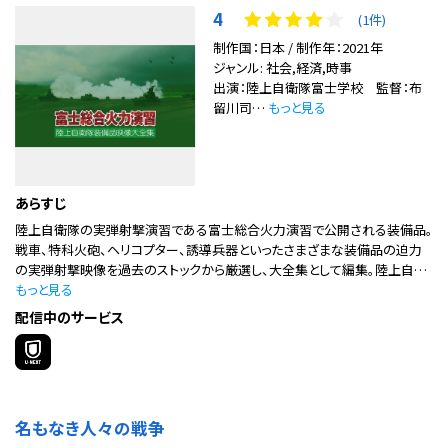
4
(1件)
制作国：日本 / 制作年：2021年
ジャンル: 社会,経済,時事
出演：陸上自衛隊富士学校 監督：布
留川司…
もっと見る
あらすじ
陸上自衛隊の実弾射撃演習である富士総合火力演習で公開される装備品。
戦車、特科火砲、ヘリコプター、誘導兵器といったさまざまな装備品の迫力
の実弾射撃映像を過去のストックから厳選し、大全集として編集。陸上自…
もっと見る
配信中のサービス
名もなき人々の戦争