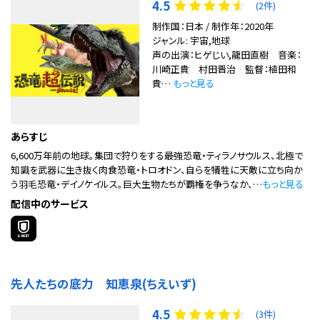
4.5
(2件)
制作国：日本 / 制作年：2020年
ジャンル: 宇宙,地球
声の出演：ヒゲじい,龍田直樹 音楽：
川崎正貴 村田晋治 監督：植田和
貴…
もっと見る
あらすじ
6,600万年前の地球。集団で狩りをする最強恐竜・ティラノサウルス、北極で
知識を武器に生き抜く肉食恐竜・トロオドン、自らを犠牲に天敵に立ち向か
う羽毛恐竜・デイノケイルス。巨大生物たちが覇権を争うなか、…
もっと見る
配信中のサービス
先人たちの底力 知恵泉(ちえいず)
4.5
(3件)