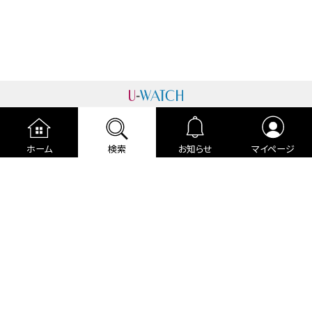
運営者情報
プライバシーポリシー
cookieポリシー
ホーム
検索
お知らせ
マイページ
利用規約
ご利用ガイド
編集部より
広告掲載について
お問い合わせ
関連リンク
各種宣言