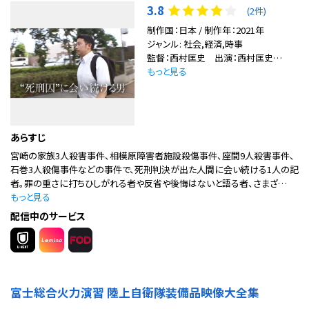
3.8
(2件)
制作国：日本 / 制作年：2021年
ジャンル: 社会,経済,時事
監督：西村匡史 出演：西村匡史…
もっと見る
あらすじ
宮崎の家族3人殺害事件、相模原障害者施設殺傷事件、座間9人殺害事件、
石巻3人殺傷事件などの事件で、死刑判決が出た人間に会い続ける1人の記
者。罪の重さに打ちひしがれる者や反省や後悔はないと語る者、さまざ…
もっと見る
配信中のサービス
富士総合火力演習 陸上自衛隊装備品映像大全集