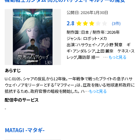
公開日: 2026年1月30日
2.8
(3件)
制作国：日本 / 制作年：2026年
ジャンル: ロボット・メカ
出演：ハサウェイ・ノア,小野 賢章 ギ
ギ・アンダルシア,上田 麗奈 ケネス・ス
レッグ,諏訪部 順一 …
もっと見る
あらすじ
U.C.0105、シャアの反乱から12年後。一年戦争で戦ったブライトの息子ハサ
ウェイ・ノアをリーダーとする「マフティー」は、圧政を強いる地球連邦政府に
抵抗するため、政府官僚の暗殺を開始した。 ハ…
もっと見る
配信中のサービス
-
MATAGI -マタギ-