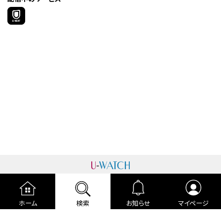
運営者情報
プライバシーポリシー
cookieポリシー
ホーム
検索
お知らせ
マイページ
利用規約
ご利用ガイド
編集部より
広告掲載について
お問い合わせ
関連リンク
各種宣言