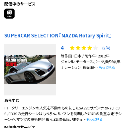
配信中のサービス
SUPERCAR SELECTION『MAZDA Rotary Spirit』
4
(2件)
制作国：日本 / 制作年：2012年
ジャンル: モータースポーツ,乗り物,車
ナレーション：鶴岡聡…
もっと見る
あらすじ
ロータリーエンジンの人気を不動のものにしたSA22CサバンナRX-7、FC3
S、FD3Sの走行シーンはもちろん、ル・マンを制覇した787Bの貴重な走行シ
ーンや、マツダの技術開発者・山本修弘氏、REチュ…
もっと見る
配信中のサービス