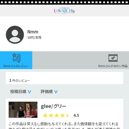
Nmm
10代/女性
Nmmさんのレビュー
Nmmさんがみたい作品
1
件のレビュー
投稿日順
評価順
glee/グリー
4.5
この作品は笑えるし感動も与えてくれる。また価値観をも変えてくれる