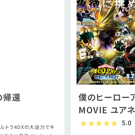
僕のヒーローア
の帰還
MOVIE ユア
5.0
ウルトラ4DXの大迫力でキ