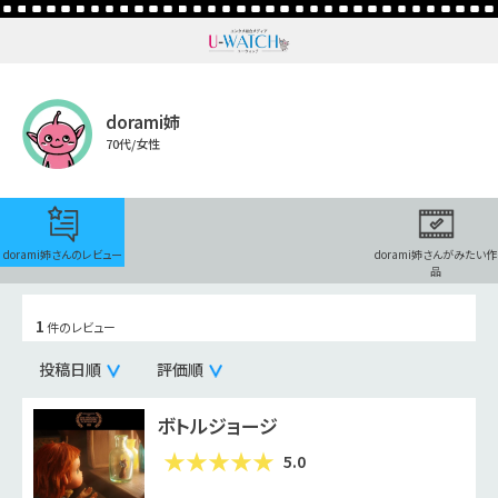
dorami姉
70代/女性
dorami姉さんのレビュー
dorami姉さんがみたい作
品
1
件のレビュー
投稿日順
評価順
ボトルジョージ
5.0