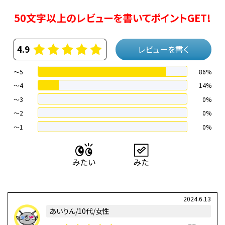
50文字以上のレビューを書いてポイントGET!
4.9
レビューを書く
～5
86%
～4
14%
〜3
0%
〜2
0%
〜1
0%
2024.6.13
あいりん/10代/女性