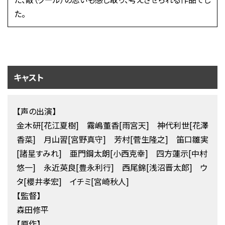
た。
キャスト
【声の出演】
金木研[花江夏樹] 霧嶋董香[雨宮天] 神代利世[花澤
香菜] 月山習[宮野真守] 芳村[菅生隆之] 笛口雛実
[諸星すみれ] 亜門鋼太朗[小西克幸] 四方蓮示[中村
悠一] 永近英良[豊永利行] 西尾錦[浅沼晋太郎] ウ
タ[櫻井孝宏] イチミ[宮崎秋人]
【監督】
森田修平
【原作】