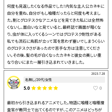
何度も見返したくなる作品でした！内気な主人公カネキに
自分を重ね、自分がもし喰種だったらと何度も考えまし
た。割とグロテスクなアニメなどを見てきた私には全然怖
くないし、面白いなと見ていると、最終話で画面が暗くな
り、虫が体に入ってくるシーンではグロテスク耐性がある
私でも流石に鳥肌が立って耳を思わず塞いでしまうくらい
のグロテスクさがあったので苦手な方は注意してくださ
い。その後、髪の毛が白くなったカネキと彼女の美しい重
なり合いにまた一層引き込まれていきました。
2023.7.28
名無し/20代/女性
0
5.0
最初から引き込まれるアニメでした。物語に喰種と喰種捜
査官が敵同士で出てくるのですが、このアニメはどっちが