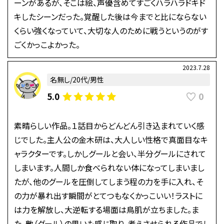
ーンがあるが、そこは絵、声優含めてすごくハラハラドキド
キしたシーンだった。覚醒した後は今までと比にならない
くらい強くなっていて、大切な人のために戦うというのがす
ごくかっこよかった。
2023.7.28
名無し/20代/男性
0
5.0
素晴らしい作品。１話目からどんどん引き込まれていく感
じでした。主人公の金木研は、大人しい性格で真面目なキ
ャラクターです。しかしグールと会い、半分グールにされて
しまいます。人間しか食べられない体になってしまいまし
たが、他のグールを圧倒してしまう程の力を手に入れ、そ
の力が暴れ出す瞬間がとてつもなくかっこいい！ラストに
は力を解放し、大逆転する場面は鳥肌が立ちました。ま
た、敵（グール）の思いも感じ取り、考えさせられる作品でし