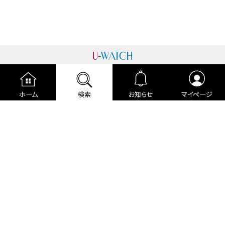
運営者情報
プライバシーポリシー
cookieポリシー
ホーム
検索
お知らせ
マイページ
利用規約
ご利用ガイド
編集部より
広告掲載について
お問い合わせ
関連リンク
各種宣言