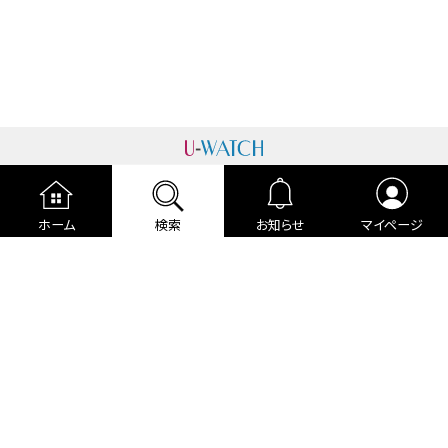
運営者情報
プライバシーポリシー
cookieポリシー
ホーム
検索
お知らせ
マイページ
利用規約
ご利用ガイド
編集部より
広告掲載について
お問い合わせ
関連リンク
各種宣言