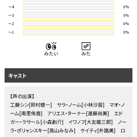
～4
0%
〜3
0%
〜2
0%
〜1
0%
キャスト
【声の出演】
工藤シン[鈴村健一] サラ・ノーム[小林沙苗] マオ・ノ
ーム[南里侑香] アリエス・ターナー[進藤尚美] エド
ガー・ラサール[小森創介] イワノフ[大友龍三郎] ノー
ラ・ポリャンスキー[高山みなみ] ケイティ[朴路美] ロ