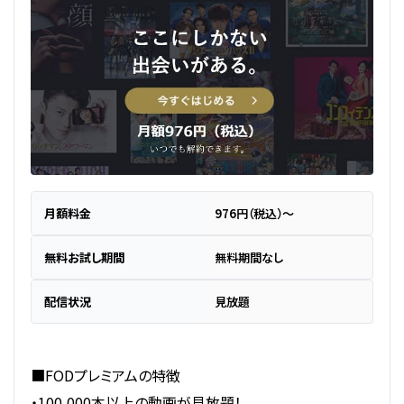
月額料金
976円（税込）～
無料お試し期間
無料期間なし
配信状況
見放題
■FODプレミアムの特徴
・100,000本以上の動画が見放題！