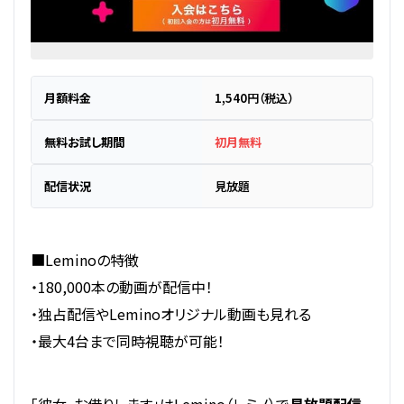
月額料金
1,540円（税込）
無料お試し期間
初月無料
配信状況
見放題
■Leminoの特徴
・180,000本の動画が配信中！
・独占配信やLeminoオリジナル動画も見れる
・最大4台まで同時視聴が可能！
「彼女、お借りします」はLemino（レミノ）で
見放題配信