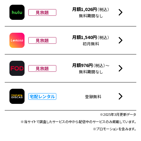
月額1,026円
（税込）
見放題
無料期間なし
月額1,540円
（税込）
見放題
初月無料
月額976円
（税込）～
見放題
無料期間なし
宅配レンタル
登録無料
※2025年3月更新データ
※当サイトで調査したサービスの中から配信中のサービスのみ掲載しています。
※プロモーションを含みます。