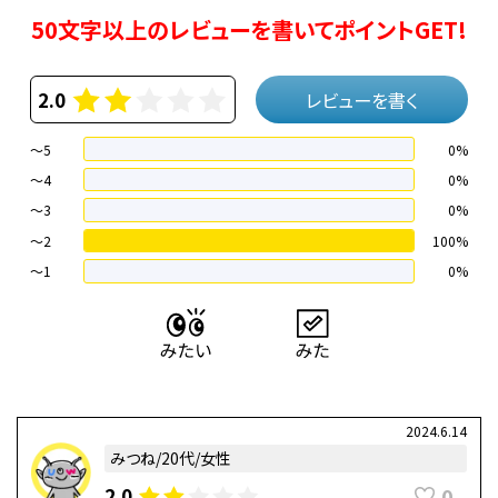
50文字以上のレビューを書いてポイントGET!
2.0
レビューを書く
～5
0%
～4
0%
〜3
0%
〜2
100%
〜1
0%
2024.6.14
みつね/20代/女性
0
2.0