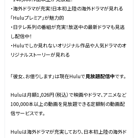
・海外ドラマが充実!日本初上陸の海外ドラマが見れる
「Huluプレミア」が魅力的
・日テレ系列の番組が充実！放送中の最新ドラマも見逃
し配信中！
・Huluでしか見れないオリジナル作品や人気ドラマのオ
リジナルストーリーが見れる
「彼女、お借りします」は現在Huluで
見放題配信中
です。
Huluは月額1,026円（税込）で映画やドラマ、アニメなど
100,000本以上の動画を見放題できる定額制の動画配
信サービスです。
Huluは海外ドラマが充実しており、日本初上陸の海外ド