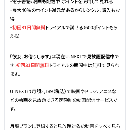
・電子書籍/漫画も配信中!ポイントを使用して見れる
・最大40％のポイント還元があるからレンタル、購入もお
得
・
初回31日間無料
トライアルで試せる（600ポイントもら
える）
「彼女、お借りします」は現在U-NEXTで
見放題配信中
で
す。
初回31日間無料
トライアルの期間中は無料で見られ
ます。
U-NEXTは月額2,189（税込）で映画やドラマ、アニメな
どの動画を見放題できる定額制の動画配信サービスで
す。
月額プランに登録すると見放題対象の動画をすべて見ら