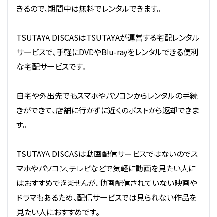
きるので、期間中は無料でレンタルできます。
TSUTAYA DISCASはTSUTAYAが運営する宅配レンタル
サービスで、手軽にDVDやBlu-rayをレンタルできる便利
な宅配サービスです。
自宅や外出先でもスマホやパソコンからレンタルの手続
きができて、店舗に行かずに近くのポストから返却できま
す。
TSUTAYA DISCASは動画配信サービスではないのでス
マホやパソコン、テレビなどで気軽に動画を見たい人に
はおすすめできませんが、動画配信されていない映画や
ドラマもあるため、配信サービスでは見られない作品を
見たい人におすすめです。