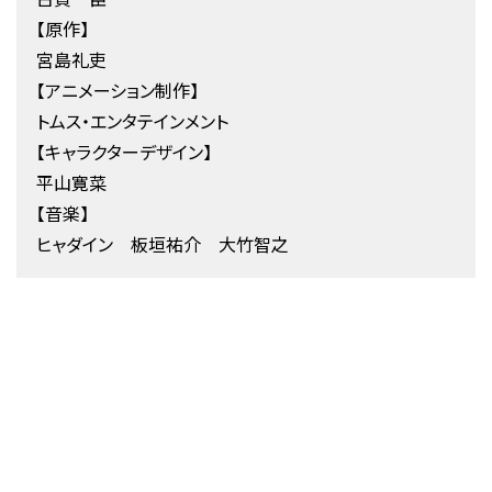
【原作】
宮島礼吏
【アニメーション制作】
トムス・エンタテインメント
【キャラクターデザイン】
平山寛菜
【音楽】
ヒャダイン 板垣祐介 大竹智之