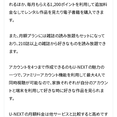
れるほか、毎月もらえる1,200ポイントを利用して追加料
金なしでレンタル作品を見たり電子書籍を購入できま
す。
また、月額プランには雑誌の読み放題もセットになって
おり、210誌以上の雑誌から好きなものを読み放題でき
ます。
アカウントを4つまで作成できるのもU-NEXTの魅力の
一つで、ファミリーアカウント機能を利用して最大4人で
同時視聴が可能なので、家族それぞれが自分のアカウン
トと端末を利用して好きな時に好きな作品を見られま
す。
U-NEXTの月額料金は他サービスと比較すると高めです