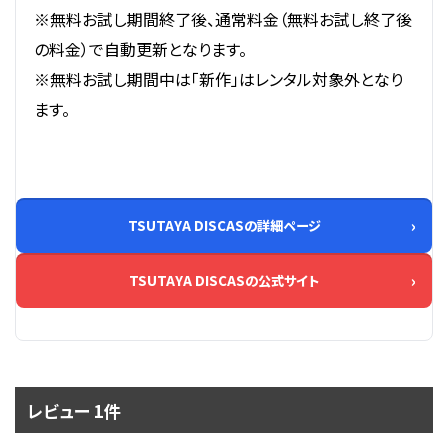
※無料お試し期間終了後、通常料金（無料お試し終了後
の料金）で自動更新となります。
※無料お試し期間中は「新作」はレンタル対象外となり
ます。
TSUTAYA DISCASの詳細ページ
TSUTAYA DISCASの公式サイト
レビュー 1件