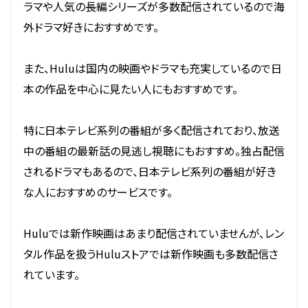
ラマや人気の長編シリーズが多数配信されているので海
外ドラマ好きにおすすめです。
また、Huluは国内の映画やドラマも充実しているので日
本の作品を中心に見たい人にもおすすめです。
特に日本テレビ系列の番組が多く配信されており、放送
中の番組の最新話の見逃し視聴にもおすすめ。独占配信
されるドラマもあるので、日本テレビ系列の番組が好き
な人におすすめのサービスです。
Huluでは新作映画はあまり配信されていませんが、レン
タル作品を扱うHuluストアでは新作映画も多数配信さ
れています。