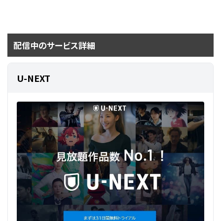
配信中のサービス詳細
U-NEXT