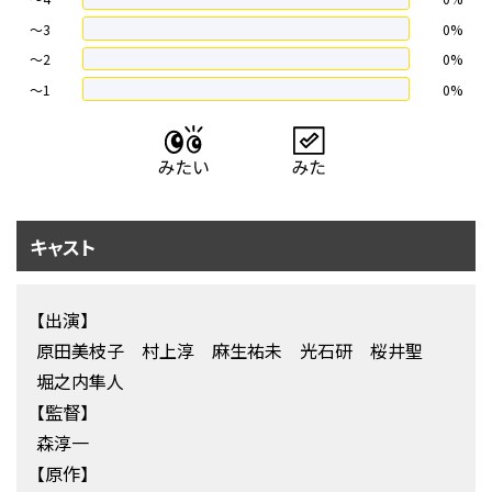
〜3
0%
〜2
0%
〜1
0%
キャスト
【出演】
原田美枝子 村上淳 麻生祐未 光石研 桜井聖
堀之内隼人
【監督】
森淳一
【原作】