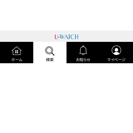
運営者情報
プライバシーポリシー
cookieポリシー
ホーム
検索
お知らせ
マイページ
利用規約
ご利用ガイド
編集部より
広告掲載について
お問い合わせ
関連リンク
各種宣言