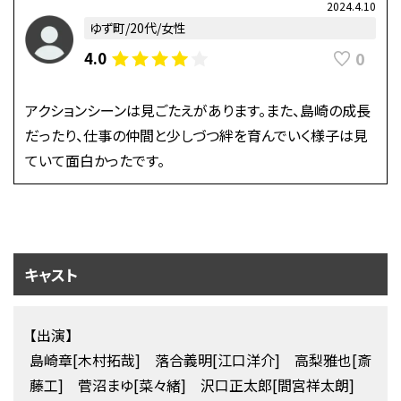
2024.4.10
ゆず町/20代/女性
0
4.0
アクションシーンは見ごたえがあります。また、島崎の成長
だったり、仕事の仲間と少しづつ絆を育んでいく様子は見
ていて面白かったです。
キャスト
【出演】
島崎章[木村拓哉] 落合義明[江口洋介] 高梨雅也[斎
藤工] 菅沼まゆ[菜々緒] 沢口正太郎[間宮祥太朗]