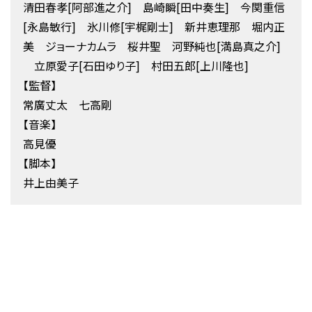
清田春孝[阿部進之介] 島崎瞬[田中奏生] 今関重信
[永島敏行] 氷川修[宇梶剛士] 新井恵理那 堀内正
美 ジョーナカムラ 桜井聖 河野純也[満島真之介]
立原愛子[石田ゆり子] 村田五郎[上川隆也]
【監督】
常廣丈太 七高剛
【音楽】
高見優
【脚本】
井上由美子