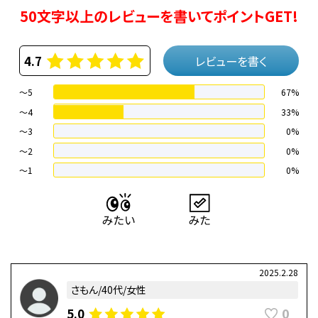
50文字以上のレビューを書いてポイントGET!
4.7
レビューを書く
～5
67%
～4
33%
〜3
0%
〜2
0%
〜1
0%
2025.2.28
さもん/40代/女性
0
5.0