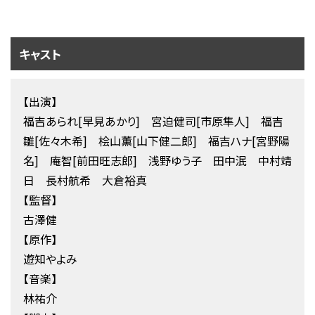
キャスト
【出演】
福吉あられ[早見あかり] 宮迫健司[市原隼人] 福吉
雛[佐々木希] 桧山薫[山下健二郎] 福吉ハナ[宮野陽
名] 庵智[前田旺志郎] 浅野ゆう子 田中泯 中村靖
日 長村航希 大倉裕真
【監督】
古澤健
【原作】
遊知やよみ
【音楽】
林祐介