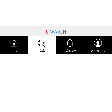
運営者情報
プライバシーポリシー
cookieポリシー
ホーム
検索
お知らせ
マイページ
利用規約
ご利用ガイド
編集部より
広告掲載について
お問い合わせ
関連リンク
各種宣言