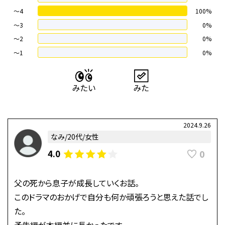
～4
100%
〜3
0%
〜2
0%
〜1
0%
2024.9.26
なみ/20代/女性
0
4.0
父の死から息子が成長していくお話。
このドラマのおかげで自分も何か頑張ろうと思えた話でし
た。