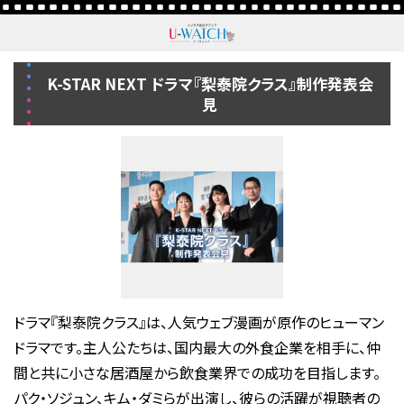
K-STAR NEXT ドラマ『梨泰院クラス』制作発表会
見
ドラマ『梨泰院クラス』は、人気ウェブ漫画が原作のヒューマン
ドラマです。主人公たちは、国内最大の外食企業を相手に、仲
間と共に小さな居酒屋から飲食業界での成功を目指します。
パク・ソジュン、キム・ダミらが出演し、彼らの活躍が視聴者の