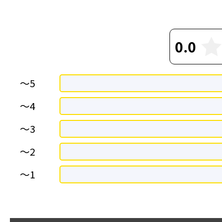
0.0
～5
～4
〜3
〜2
〜1