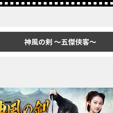
神風の剣 ～五傑侠客～