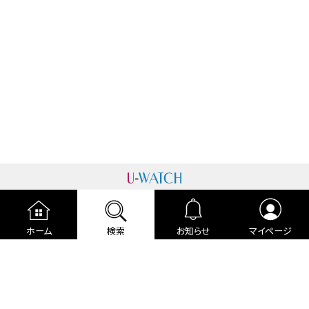
運営者情報
プライバシーポリシー
cookieポリシー
ホーム
検索
お知らせ
マイページ
利用規約
ご利用ガイド
編集部より
広告掲載について
お問い合わせ
関連リンク
各種宣言