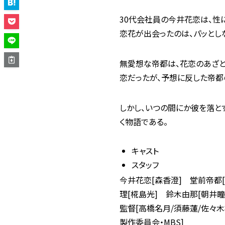
30代会社員の今井花恋は、性
恋花が出会ったのは、パッとし
無愛想な帝都は、花恋のあざと
恋だったが、予想に反した帝都
しかし、いつの間にか彼を落と
く物語である。
キャスト
スタッフ
今井花恋[森香澄] 堂前帝都
理[椛島光] 鈴木由那[朝井瞳
監督[高橋名月/須藤蓮/佐々木
製作委員会・MBS]