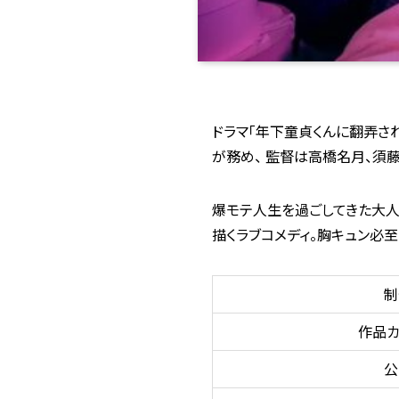
ドラマ「年下童貞くんに翻弄さ
が務め、 監督は高橋名月、須
爆モテ人生を過ごしてきた大人
描くラブコメディ。胸キュン必
制
作品カ
公