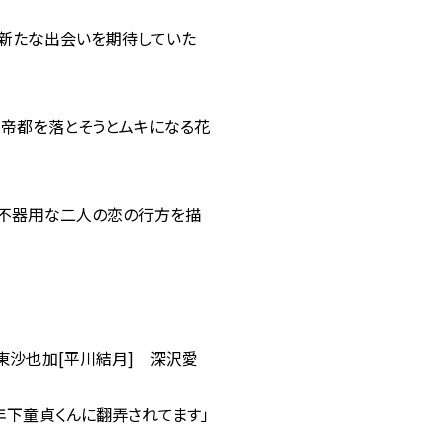
で新たな出会いを期待していた
て帝都を落とそうとムキになる花
。不器用な二人の恋の行方を描
 東沙也加[平川結月] 深沢愛
「年下童貞くんに翻弄されてます」