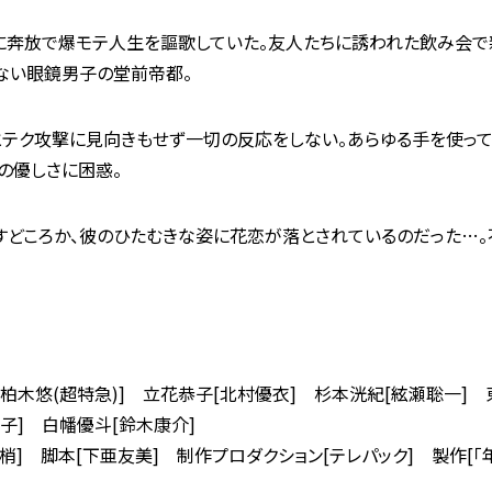
に奔放で爆モテ人生を謳歌していた。友人たちに誘われた飲み会
ない眼鏡男子の堂前帝都。
テク攻撃に見向きもせず一切の反応をしない。あらゆる手を使っ
の優しさに困惑。
すどころか、彼のひたむきな姿に花恋が落とされているのだった…
[柏木悠(超特急)] 立花恭子[北村優衣] 杉本洸紀[絃瀬聡一]
子] 白幡優斗[鈴木康介]
梢] 脚本[下亜友美] 制作プロダクション[テレパック] 製作[