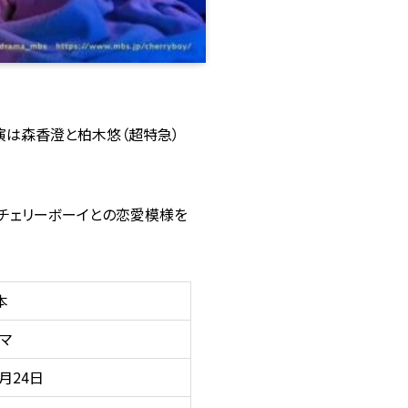
演は森香澄と柏木悠（超特急）
チェリーボーイとの恋愛模様を
本
マ
4月24日