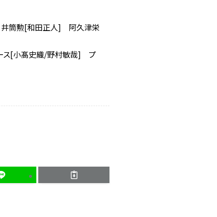
 井筒勲[和田正人] 阿久津栄
ュース[小髙史織/野村敏哉] プ