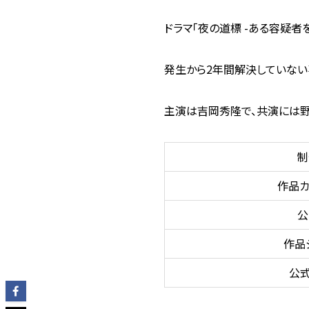
ドラマ「夜の道標 -ある容疑者
発生から2年間解決していない
主演は吉岡秀隆で、共演には
制
作品カ
公
作品
公式