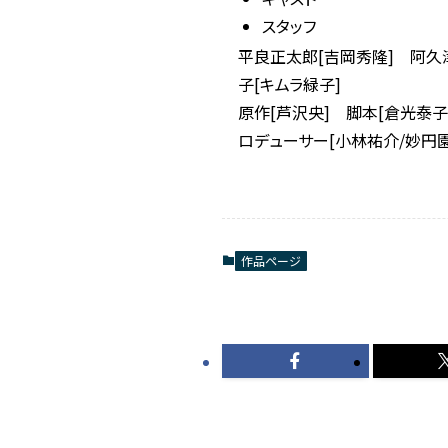
スタッフ
平良正太郎[吉岡秀隆] 阿久
子[キムラ緑子]
原作[芦沢央] 脚本[倉光泰子/
ロデューサー[小林祐介/妙円
作品ページ