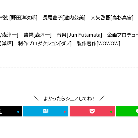
津弦 [野田洋次郎] 長尾豊子[瀧内公美] 大矢啓吾[高杉真宙]
森淳一] 監督[森淳一] 音楽[Jun Futamata] 企画プロデ
園洋輝] 制作プロダクション[ダブ] 製作著作[WOWOW]
よかったらシェアしてね！