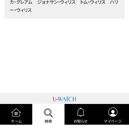
カ・グレアム ジョナサン・ウィリス トム・ウィリス ハリ
ー・ウィリス
運営者情報
プライバシーポリシー
cookieポリシー
ホーム
検索
お知らせ
マイページ
利用規約
ご利用ガイド
編集部より
広告掲載について
お問い合わせ
関連リンク
各種宣言