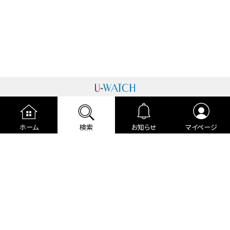
運営者情報
プライバシーポリシー
cookieポリシー
ホーム
検索
お知らせ
マイページ
利用規約
ご利用ガイド
編集部より
広告掲載について
お問い合わせ
関連リンク
各種宣言