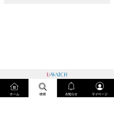
運営者情報
プライバシーポリシー
cookieポリシー
ホーム
検索
お知らせ
マイページ
利用規約
ご利用ガイド
編集部より
広告掲載について
お問い合わせ
関連リンク
各種宣言