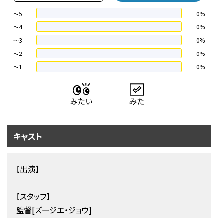
～5
0%
～4
0%
〜3
0%
〜2
0%
〜1
0%
キャスト
【出演】
【スタッフ】
監督[ズージエ・ジョウ]