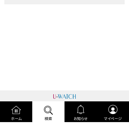
運営者情報
プライバシーポリシー
cookieポリシー
ホーム
検索
お知らせ
マイページ
利用規約
ご利用ガイド
編集部より
広告掲載について
お問い合わせ
関連リンク
各種宣言