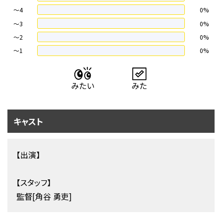
～4
0%
〜3
0%
〜2
0%
〜1
0%
キャスト
【出演】
【スタッフ】
監督[角谷 勇吏]