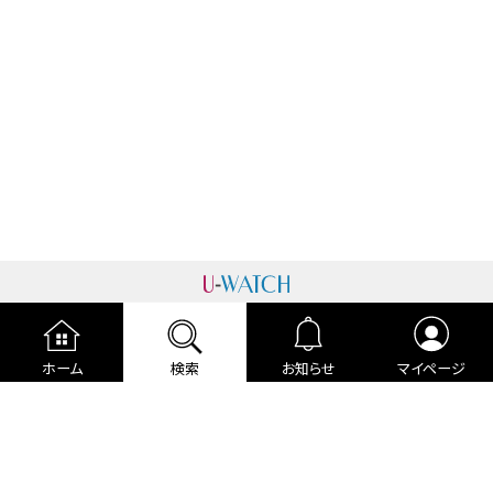
運営者情報
プライバシーポリシー
cookieポリシー
ホーム
検索
お知らせ
マイページ
利用規約
ご利用ガイド
編集部より
広告掲載について
お問い合わせ
関連リンク
各種宣言