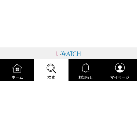
運営者情報
プライバシーポリシー
cookieポリシー
ホーム
検索
お知らせ
マイページ
利用規約
ご利用ガイド
編集部より
広告掲載について
お問い合わせ
関連リンク
各種宣言