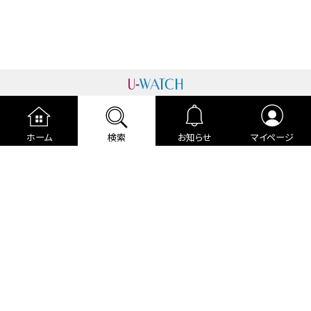
運営者情報
プライバシーポリシー
cookieポリシー
ホーム
検索
お知らせ
マイページ
利用規約
ご利用ガイド
編集部より
広告掲載について
お問い合わせ
関連リンク
各種宣言