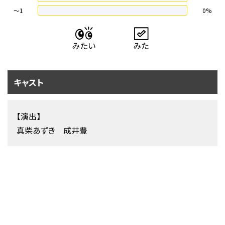
〜1
0%
キャスト
【演出】
真柴あずき 成井豊