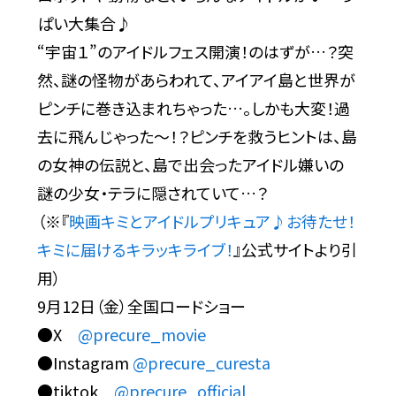
ぱい大集合♪
“宇宙１”のアイドルフェス開演！のはずが…？突
然、謎の怪物があらわれて、アイアイ島と世界が
ピンチに巻き込まれちゃった…。しかも大変！過
去に飛んじゃった～！？ピンチを救うヒントは、島
の女神の伝説と、島で出会ったアイドル嫌いの
謎の少女・テラに隠されていて…？
（※『
映画キミとアイドルプリキュア♪お待たせ！
キミに届けるキラッキライブ！
』公式サイトより引
用）
9月12日（金）全国ロードショー
●X
@precure_movie
●Instagram
@precure_curesta
●tiktok
@precure_official