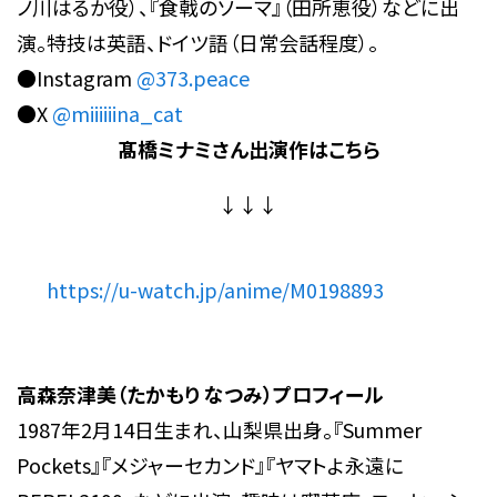
ノ川はるか役）、『食戟のソーマ』（田所恵役）などに出
演。特技は英語、ドイツ語（日常会話程度）。
●Instagram
@373.peace
●X
@miiiiiina_cat
髙橋ミナミ
さん出演作はこちら
↓↓↓
https://u-watch.jp/anime/M0198893
高森奈津美（たかもり なつみ）プロフィール
1987年2月14日生まれ、山梨県出身。『Summer
Pockets』『メジャーセカンド』『ヤマトよ永遠に