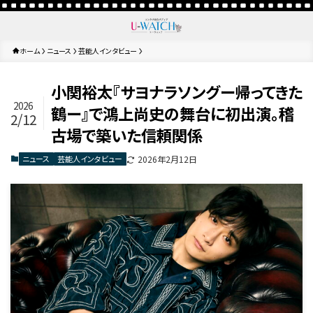
ホーム
ニュース
芸能人インタビュー
小関裕太『サヨナラソングー帰ってきた
2026
鶴ー』で鴻上尚史の舞台に初出演。稽
2/12
古場で築いた信頼関係
ニュース
芸能人インタビュー
2026年2月12日