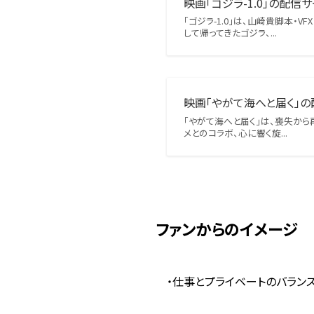
映画「ゴジラ-1.0」の配信
「ゴジラ-1.0」は、山崎貴脚本
して帰ってきたゴジラ、...
映画「やがて海へと届く」の
「やがて海へと届く」は、喪失か
メとのコラボ、心に響く旋...
ファンからのイメージ
・仕事とプライベートのバラン