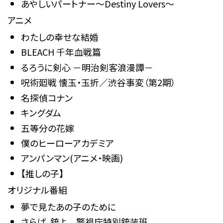
あやしいパートナー〜Destiny Lovers〜
アニメ
わたしの幸せな結婚
BLEACH 千年血戦篇
るろうに剣心 －明治剣客浪漫譚－
呪術廻戦 懐玉・玉折／渋谷事変（第2期）
名探偵コナン
キングダム
五等分の花嫁
僕のヒーローアカデミア
アンパンマン(アニメ・映画)
【推しの子】
オリジナル番組
夢で見たあの子のために
さらば、銃よ 警視庁特別銃装班