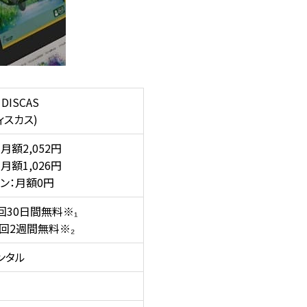
 DISCAS
ィスカス)
月額2,052円
月額1,026円
ン：月額0円
回30日間無料※₁
回2週間無料※₂
ンタル
ー