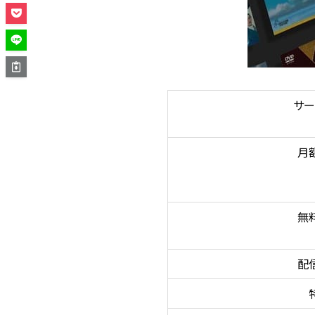
サー
月
無
配