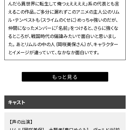
んだら異世界に転生して俺つぇええええ」系の代表とも言
えるこの作品。ご多分に漏れずこのアニメの主人公のリム
ル・テンペストも（スライムのくせに）めっちゃ強いのだが、
仲間になったメンバーに「名前」をつけると、さらに強くな
るところが、戦国時代の偏諱みたいで面白いと思いまし
た。 あとリムルの中の人（岡咲美保さん）が、キャラクター
とイメージが違っていて、なかなか面白いです。
もっと見る
キャスト
【声の出演】
リムル[岡咲美保] 大賢者[豊口めぐみ] ヴェルドラ[前