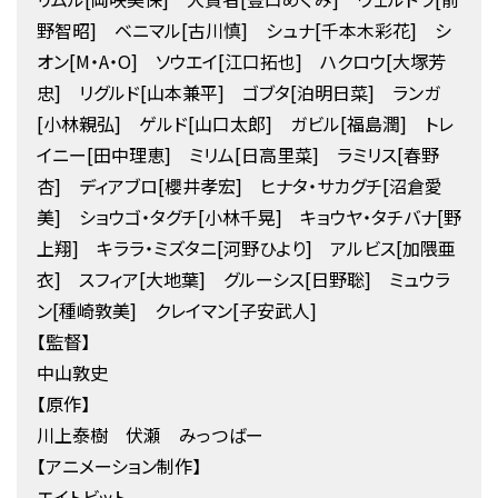
野智昭] ベニマル[古川慎] シュナ[千本木彩花] シ
オン[M・A・O] ソウエイ[江口拓也] ハクロウ[大塚芳
忠] リグルド[山本兼平] ゴブタ[泊明日菜] ランガ
[小林親弘] ゲルド[山口太郎] ガビル[福島潤] トレ
イニー[田中理恵] ミリム[日高里菜] ラミリス[春野
杏] ディアブロ[櫻井孝宏] ヒナタ・サカグチ[沼倉愛
美] ショウゴ・タグチ[小林千晃] キョウヤ・タチバナ[野
上翔] キララ・ミズタニ[河野ひより] アルビス[加隈亜
衣] スフィア[大地葉] グルーシス[日野聡] ミュウラ
ン[種崎敦美] クレイマン[子安武人]
【監督】
中山敦史
【原作】
川上泰樹 伏瀬 みっつばー
【アニメーション制作】
エイトビット