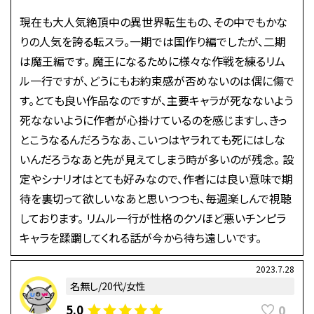
現在も大人気絶頂中の異世界転生もの、その中でもかな
りの人気を誇る転スラ。一期では国作り編でしたが、二期
は魔王編です。 魔王になるために様々な作戦を練るリム
ル一行ですが、どうにもお約束感が否めないのは偶に傷で
す。とても良い作品なのですが、主要キャラが死なないよう
死なないように作者が心掛けているのを感じますし、きっ
とこうなるんだろうなあ、こいつはヤラれても死にはしな
いんだろうなあと先が見えてしまう時が多いのが残念。 設
定やシナリオはとても好みなので、作者には良い意味で期
待を裏切って欲しいなあと思いつつも、毎週楽しんで視聴
しております。 リムル一行が性格のクソほど悪いチンピラ
キャラを蹂躙してくれる話が今から待ち遠しいです。
2023.7.28
名無し/20代/女性
0
5.0