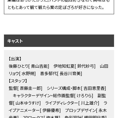
ともとあって観て観たら案の定ぼざろが好きになった。
キャスト
【出演】
後藤ひとり[ 青山吉能] 伊地知虹夏[ 鈴代紗弓] 山田
リョウ[ 水野朔] 喜多郁代[ 長谷川育美]
【スタッフ】
監督[ 斎藤圭一郎] シリーズ構成・脚本[ 吉田恵里香]
キャラクターデザイン・総作画監督[ けろりら] 副監
督[ 山本ゆうすけ] ライブディレクター[ 川上雄介] ラ
イブアニメーター[ 伊藤優希] プロップデザイン[ 永木
歩美] 2Dワークス[ 梅木葵] 色彩設計[ 横田明日香]