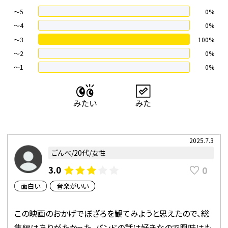
～5
0%
～4
0%
〜3
100%
〜2
0%
〜1
0%
2025.7.3
ごんべ/20代/女性
0
3.0
面白い
音楽がいい
この映画のおかげでぼざろを観てみようと思えたので、総
集編はありがたかった。バンドの話は好きなので興味はも