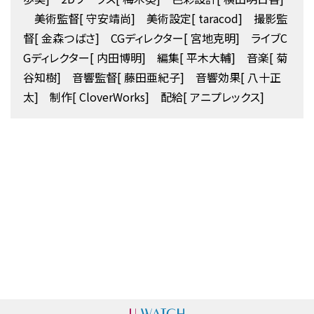
美術監督[ 守安靖尚] 美術設定[ taracod] 撮影監
督[ 金森つばさ] CGディレクター[ 宮地克明] ライブC
Gディレクター[ 内田博明] 編集[ 平木大輔] 音楽[ 菊
谷知樹] 音響監督[ 藤田亜紀子] 音響効果[ 八十正
太] 制作[ CloverWorks] 配給[ アニプレックス]