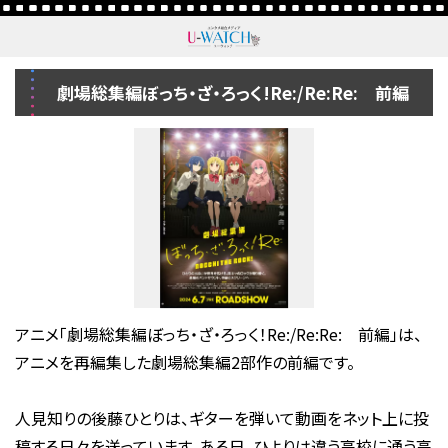
劇場総集編ぼっち・ざ・ろっく!Re:/Re:Re: 前編
アニメ「劇場総集編ぼっち・ざ・ろっく！Re:/Re:Re: 前編」は、
アニメを再編集した劇場総集編2部作の前編です。
人見知りの後藤ひとりは、ギターを弾いて動画をネット上に投
稿する日々を送っています。ある日、ひよりは違う高校に通う高