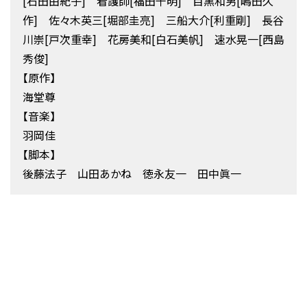
[石田由紀子] 看護師[福田千明] 目黒和男[嶋田久
作] 佐々木英三[堀部圭亮] 三船大介[利重剛] 長谷
川崇[戸次重幸] 花房美和[白石美帆] 速水晃一[西島
秀俊]
【原作】
海堂尊
【音楽】
羽岡佳
【脚本】
後藤法子 山田あかね 徳永友一 田中眞一