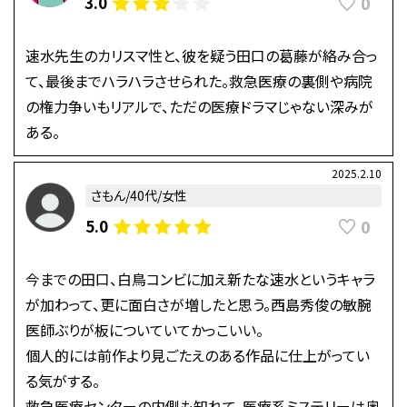
0
3.0
速水先生のカリスマ性と、彼を疑う田口の葛藤が絡み合っ
て、最後までハラハラさせられた。救急医療の裏側や病院
の権力争いもリアルで、ただの医療ドラマじゃない深みが
ある。
2025.2.10
さもん/40代/女性
0
5.0
今までの田口、白鳥コンビに加え新たな速水というキャラ
が加わって、更に面白さが増したと思う。西島秀俊の敏腕
医師ぶりが板についていてかっこいい。
個人的には前作より見ごたえのある作品に仕上がってい
る気がする。
救急医療センターの内側も知れて、医療系ミステリーは奥