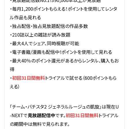
・見放題配信数No.1!390,000本以上が見放題
・毎月1,200ポイントもらえる！ポイントを使用してレンタ
ル作品も見れる
・独占配信・独占見放題配信の作品多数
・210誌以上の雑誌が読み放題
・最大4人でシェア、同時視聴が可能
・電子書籍/漫画も配信中!ポイントを使用して見れる
・最大40％のポイント還元があるからレンタル、購入もお
得
・
初回31日間無料
トライアルで試せる（600ポイントもら
える）
「チーム・バチスタ2 ジェネラルルージュの凱旋」は現在U
-NEXTで
見放題配信中
です。
初回31日間無料
トライアル
の期間中は無料で見られます。