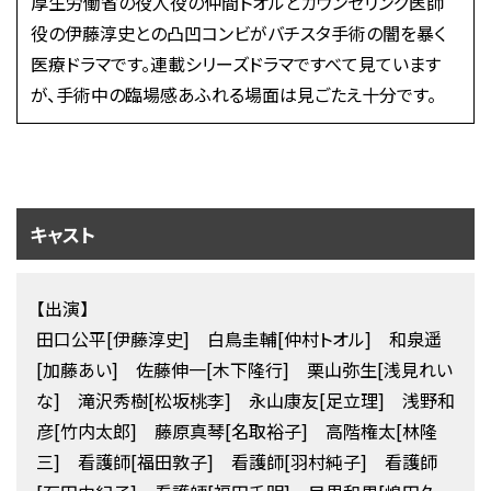
厚生労働省の役人役の仲間トオルとカウンセリング医師
役の伊藤淳史との凸凹コンビがバチスタ手術の闇を暴く
医療ドラマです。連載シリーズドラマですべて見ています
が、手術中の臨場感あふれる場面は見ごたえ十分です。
キャスト
【出演】
田口公平[伊藤淳史] 白鳥圭輔[仲村トオル] 和泉遥
[加藤あい] 佐藤伸一[木下隆行] 栗山弥生[浅見れい
な] 滝沢秀樹[松坂桃李] 永山康友[足立理] 浅野和
彦[竹内太郎] 藤原真琴[名取裕子] 高階権太[林隆
三] 看護師[福田敦子] 看護師[羽村純子] 看護師