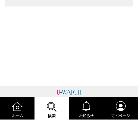
運営者情報
プライバシーポリシー
cookieポリシー
ホーム
検索
お知らせ
マイページ
利用規約
ご利用ガイド
編集部より
広告掲載について
お問い合わせ
関連リンク
各種宣言