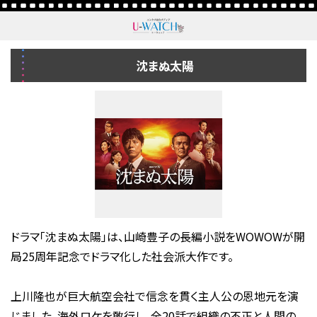
沈まぬ太陽
ドラマ「沈まぬ太陽」は、山崎豊子の長編小説をWOWOWが開
局25周年記念でドラマ化した社会派大作です。
上川隆也が巨大航空会社で信念を貫く主人公の恩地元を演
じました。海外ロケを敢行し、全20話で組織の不正と人間の