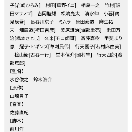
子[岩崎ひろみ] 村田[草野イニ] 相島一之 竹村[阪
田マサノブ] 吉岡睦雄 松嶋亮太 清水伸 小暮[鶴
見辰吾] 長谷川京子 ミムラ 原田泰造 麻生祐
未 畑辰造[袴田吉彦] 美原譲治[堀部圭亮] 浜田万
治[橋本さとし] 久米[モロ師岡] 斎藤嘉樹 甲斐まり
恵 耀子・ヒギンズ[草刈民代] 行天麗子[若村麻由美]
桧山衛[古谷一行] 堂本信介[國村隼] 行天四郎[渡
部篤郎]
【監督】
水谷俊之 鈴木浩介
【原作】
山崎豊子
【音楽】
佐藤直紀
【脚本】
前川洋一