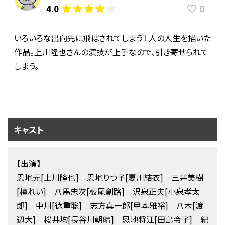
0
4.0
いろいろな出向先に飛ばされてしまう１人の人生を描いた
作品。上川隆也さんの演技が上手なので、引き寄せられて
しまう。
キャスト
【出演】
恩地元[上川隆也] 恩地りつ子[夏川結衣] 三井美樹
[檀れい] 八馬忠次[板尾創路] 沢泉正夫[小泉孝太
郎] 中川[徳重聡] 志方真一郎[甲本雅裕] 八木[渡
辺大] 桜井均[長谷川朝晴] 恩地将江[田島令子] 紀