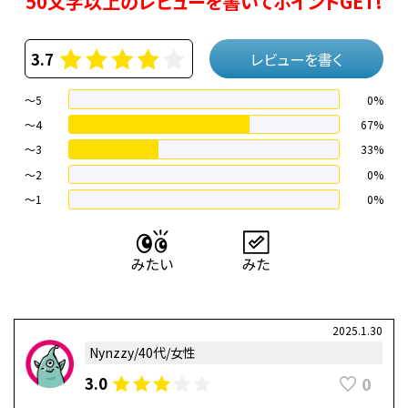
50文字以上のレビューを書いてポイントGET!
3.7
レビューを書く
～5
0%
～4
67%
〜3
33%
〜2
0%
〜1
0%
2025.1.30
Nynzzy/40代/女性
0
3.0