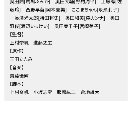
奥田茜[馬場ふみか] 奥田大輔[野村周平] 工藤凛[佐
藤玲] 西野早苗[岡本夏美] ここまちゃん[永瀬莉子]
長澤光太郎[持田将史] 奥田和美[森カンナ] 奥田
雅俊[渡辺いっけい] 奥田美千子[宮崎美子]
【監督】
上村奈帆 進藤丈広
【原作】
三田たたみ
【音楽】
齋藤優輝
【脚本】
上村奈帆 小坂志宝 服部紘二 倉地雄大