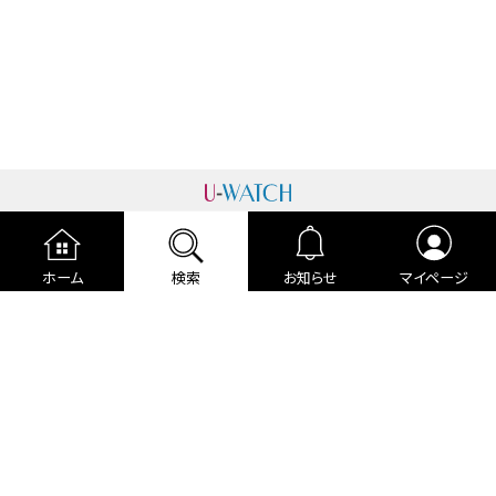
運営者情報
プライバシーポリシー
cookieポリシー
ホーム
検索
お知らせ
マイページ
利用規約
ご利用ガイド
編集部より
広告掲載について
お問い合わせ
関連リンク
各種宣言