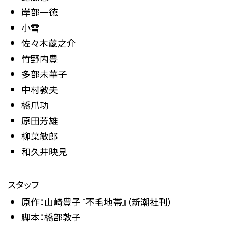
岸部一徳
小雪
佐々木蔵之介
竹野内豊
多部未華子
中村敦夫
橋爪功
原田芳雄
柳葉敏郎
和久井映見
スタッフ
原作：山崎豊子『不毛地帯』（新潮社刊）
脚本：橋部敦子