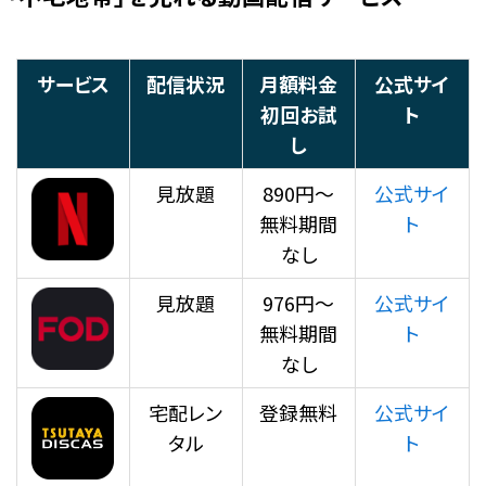
サービス
配信状況
月額料金
公式サイ
初回お試
ト
し
見放題
890円～
公式サイ
無料期間
ト
なし
見放題
976円～
公式サイ
無料期間
ト
なし
宅配レン
登録無料
公式サイ
タル
ト