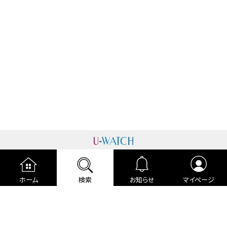
運営者情報
プライバシーポリシー
cookieポリシー
ホーム
検索
お知らせ
マイページ
利用規約
ご利用ガイド
編集部より
広告掲載について
お問い合わせ
関連リンク
各種宣言