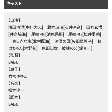
キャスト
【出演】
濱田清澄[中川大志] 蔵本玻璃[石井杏奈] 田丸玄悟
[井之脇海] 尾崎・妹[清原果耶] 尾崎・姉[松井愛莉]
真っ赤な嵐[北村匠海] 清澄の母[矢田亜希子] お
ばちゃん[木野花] 原田知世 玻璃の父[堤真一]
【監督】
SABU
【原作】
竹宮ゆゆこ
【音楽】
松本淳一
【脚本】
SABU