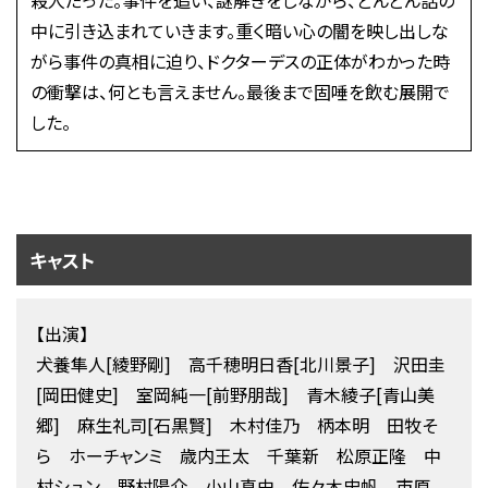
中に引き込まれていきます。重く暗い心の闇を映し出しな
がら事件の真相に迫り、ドクターデスの正体がわかった時
の衝撃は、何とも言えません。最後まで固唾を飲む展開で
した。
キャスト
【出演】
犬養隼人[綾野剛] 高千穂明日香[北川景子] 沢田圭
[岡田健史] 室岡純一[前野朋哉] 青木綾子[青山美
郷] 麻生礼司[石黒賢] 木村佳乃 柄本明 田牧そ
ら ホーチャンミ 歳内王太 千葉新 松原正隆 中
村シュン 野村陽介 小山真由 佐々木史帆 市原