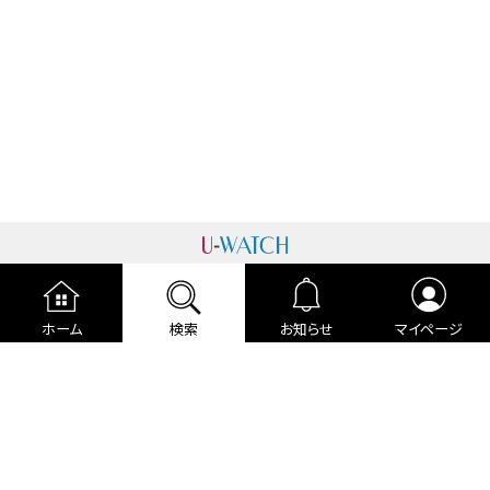
運営者情報
プライバシーポリシー
cookieポリシー
ホーム
検索
お知らせ
マイページ
利用規約
ご利用ガイド
編集部より
広告掲載について
お問い合わせ
関連リンク
各種宣言