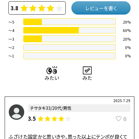
3.8
レビューを書く
～5
20%
～4
60%
〜3
20%
〜2
0%
〜1
0%
2025.7.29
チサタキ33/20代/男性
0
3.5
ふざけた設定かと思いきや、思った以上にテンポが良くて