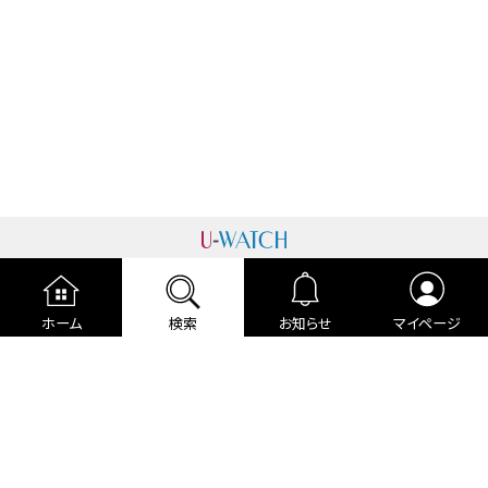
運営者情報
プライバシーポリシー
cookieポリシー
ホーム
検索
お知らせ
マイページ
利用規約
ご利用ガイド
編集部より
広告掲載について
お問い合わせ
関連リンク
各種宣言