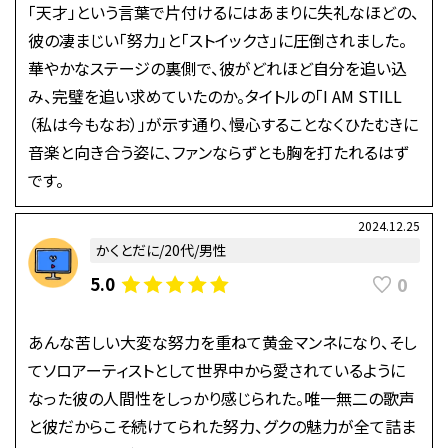
「天才」という言葉で片付けるにはあまりに失礼なほどの、
彼の凄まじい「努力」と「ストイックさ」に圧倒されました。
華やかなステージの裏側で、彼がどれほど自分を追い込
み、完璧を追い求めていたのか。タイトルの「I AM STILL
（私は今もなお）」が示す通り、慢心することなくひたむきに
音楽と向き合う姿に、ファンならずとも胸を打たれるはず
です。
2024.12.25
かくとだに/20代/男性
0
5.0
あんな苦しい大変な努力を重ねて黄金マンネになり、そし
てソロアーティストとして世界中から愛されているように
なった彼の人間性をしっかり感じられた。唯一無二の歌声
と彼だからこそ続けてられた努力、グクの魅力が全て詰ま