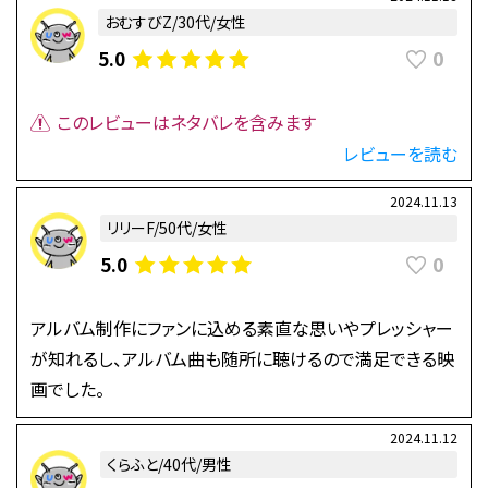
おむすびZ/30代/女性
0
5.0
このレビューはネタバレを含みます
レビューを読む
2024.11.13
リリーF/50代/女性
0
5.0
アルバム制作にファンに込める素直な思いやプレッシャー
が知れるし、アルバム曲も随所に聴けるので満足できる映
画でした。
2024.11.12
くらふと/40代/男性