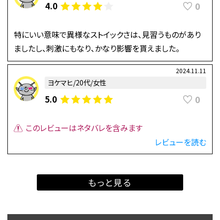
0
4.0
特にいい意味で異様なストイックさは、見習うものがあり
ましたし、刺激にもなり、かなり影響を貰えました。
2024.11.11
ヨケマヒ/20代/女性
0
5.0
このレビューはネタバレを含みます
レビューを読む
もっと見る