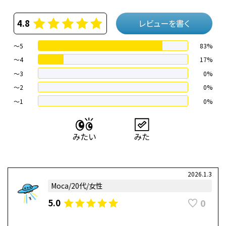
4.8
レビューを書く
～5
83%
～4
17%
〜3
0%
〜2
0%
〜1
0%
2026.1.3
Moca/20代/女性
0
5.0