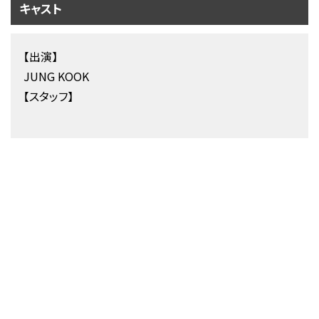
キャスト
【出演】
JUNG KOOK
【スタッフ】