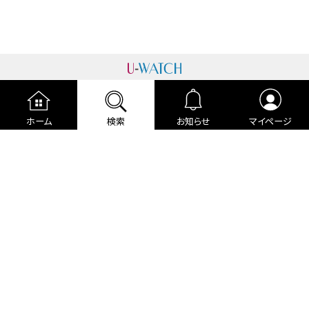
運営者情報
プライバシーポリシー
cookieポリシー
ホーム
検索
お知らせ
マイページ
利用規約
ご利用ガイド
編集部より
広告掲載について
お問い合わせ
関連リンク
各種宣言