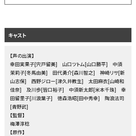
キャスト
【声の出演】
幸田実果子[宍戸留美] 山口ツトム[山口勝平] 中須
茉莉子[冬馬由美] 田代勇介[森川智之] 神崎リサ[新
山志保] 西野ジロー[津久井教生] 太田麻衣[山崎和
佳奈] 及川歩[皆口裕子] 中須新太郎[米本千珠] 幸
田留里子[川浪葉子] 徳森浩昭[田中秀幸] 陶浪法司
[青野武]
【監督】
梅澤淳稔
【原作】