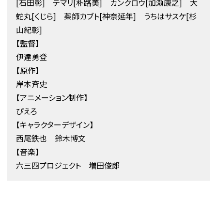
[石田彰] テマリ[朴路美] カンクロウ[加瀬康之] 大
蛇丸[くじら] 薬師カブト[神奈延年] うちはサスケ[杉
山紀彰]
【監督】
伊達勇登
【原作】
岸本斉史
【アニメーション制作】
ぴえろ
【キャラクターデザイン】
西尾鉄也 鈴木博文
【音楽】
六三四プロジェクト 増田俊郎