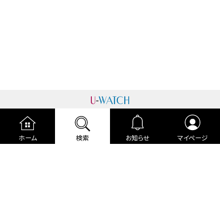
運営者情報
プライバシーポリシー
cookieポリシー
ホーム
検索
お知らせ
マイページ
利用規約
ご利用ガイド
編集部より
広告掲載について
お問い合わせ
関連リンク
各種宣言