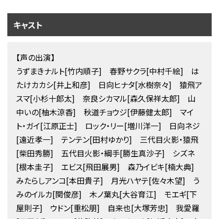
キャスト
【声の出演】
うずまきナルト[竹内順子] 春野サクラ[中村千絵] は
たけカカシ[井上和彦] 日向ヒナタ[水樹奈々] 猿飛ア
スマ[小杉十郎太] 奈良シカマル[森久保祥太郎] 山
中いの[柚木涼香] 秋道チョウジ[伊藤健太郎] マイ
ト・ガイ[江原正士] ロック・リー[増川洋一] 日向ネジ
[遠近孝一] テンテン[田村ゆかり] 三代目火影・猿飛
[柴田秀勝] 五代目火影・綱手[勝生真沙子] シズネ
[根本圭子] エビス[飛田展男] 森乃イビキ[楠大典]
みたらしアンコ[本田貴子] 月光ハヤテ[佐々木望] う
みのイルカ[関俊彦] 木ノ葉丸[大谷育江] モエギ[下
屋則子] ウドン[重松朋] 自来也[大塚芳忠] 我愛羅