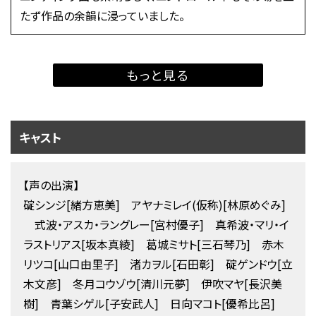
たず作品の余韻に浸っていました。
もっと見る
キャスト
【声の出演】
碇シンジ[緒方恵美] アヤナミレイ(仮称)[林原めぐみ]
式波・アスカ・ラングレー[宮村優子] 真希波・マリ・イ
ラストリアス[坂本真綾] 葛城ミサト[三石琴乃] 赤木
リツコ[山口由里子] 渚カヲル[石田彰] 碇ゲンドウ[立
木文彦] 冬月コウゾウ[清川元夢] 伊吹マヤ[長沢美
樹] 青葉シゲル[子安武人] 日向マコト[優希比呂]