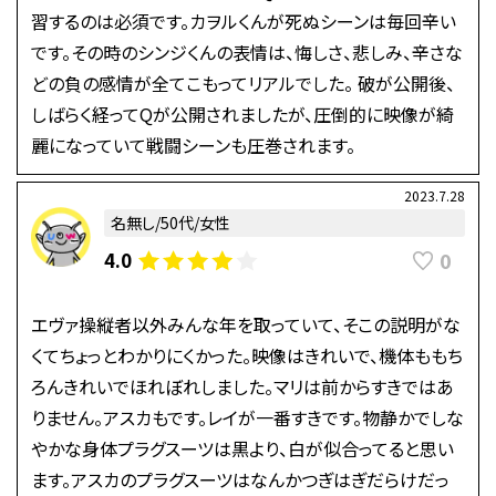
習するのは必須です。カヲルくんが死ぬシーンは毎回辛い
です。その時のシンジくんの表情は、悔しさ、悲しみ、辛さな
どの負の感情が全てこもってリアルでした。 破が公開後、
しばらく経ってQが公開されましたが、圧倒的に映像が綺
麗になっていて戦闘シーンも圧巻されます。
2023.7.28
名無し/50代/女性
0
4.0
エヴァ操縦者以外みんな年を取っていて、そこの説明がな
くてちょっとわかりにくかった。映像はきれいで、機体ももち
ろんきれいでほれぼれしました。マリは前からすきではあ
りません。アスカもです。レイが一番すきです。物静かでしな
やかな身体プラグスーツは黒より、白が似合ってると思い
ます。アスカのプラグスーツはなんかつぎはぎだらけだっ