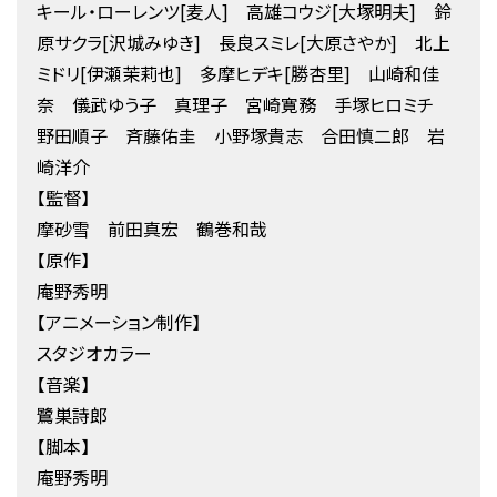
キール・ローレンツ[麦人] 高雄コウジ[大塚明夫] 鈴
原サクラ[沢城みゆき] 長良スミレ[大原さやか] 北上
ミドリ[伊瀬茉莉也] 多摩ヒデキ[勝杏里] 山崎和佳
奈 儀武ゆう子 真理子 宮崎寛務 手塚ヒロミチ
野田順子 斉藤佑圭 小野塚貴志 合田慎二郎 岩
崎洋介
【監督】
摩砂雪 前田真宏 鶴巻和哉
【原作】
庵野秀明
【アニメーション制作】
スタジオカラー
【音楽】
鷺巣詩郎
【脚本】
庵野秀明