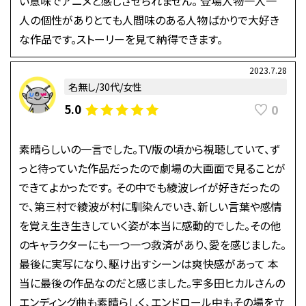
い意味でアニメと感じさせられません。 登場人物一人一
人の個性がありとても人間味のある人物ばかりで大好き
な作品です。ストーリーを見て納得できます。
2023.7.28
名無し/30代/女性
0
5.0
素晴らしいの一言でした。TV版の頃から視聴していて、ず
っと待っていた作品だったので劇場の大画面で見ることが
できてよかったです。 その中でも綾波レイが好きだったの
で、第三村で綾波が村に馴染んでいき、新しい言葉や感情
を覚え生き生きしていく姿が本当に感動的でした。その他
のキャラクターにも一つ一つ救済があり、愛を感じました。
最後に実写になり、駆け出すシーンは爽快感があって 本
当に最後の作品なのだと感じました。宇多田ヒカルさんの
エンディング曲も素晴らしく、エンドロール中もその場を立