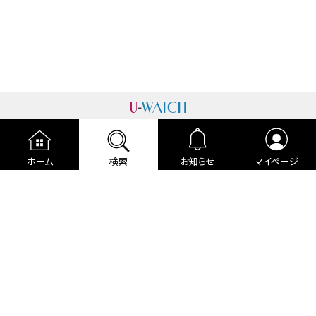
運営者情報
プライバシーポリシー
cookieポリシー
ホーム
検索
お知らせ
マイページ
利用規約
ご利用ガイド
編集部より
広告掲載について
お問い合わせ
関連リンク
各種宣言