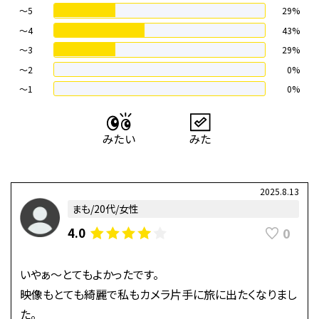
～5
29%
～4
43%
〜3
29%
〜2
0%
〜1
0%
2025.8.13
まも/20代/女性
0
4.0
いやぁ〜とてもよかったです。
映像もとても綺麗で私もカメラ片手に旅に出たくなりまし
た。