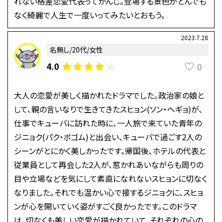
れない格差恋愛代表ってかんじ。登場する景色がとんでも
なく綺麗で人生で一度いってみたいとおもう。
2023.7.28
名無し/20代/女性
0
4.0
大人の恋愛が美しく描かれたドラマでした。政治家の娘と
して、親の言いなりで生きてきたスヒョン(ソン・ヘギョ)が、
仕事でキューバに訪れた時に、一人旅で来ていた青年の
ジニョク(パク・ボゴム)と出会い、キューバで過ごす2人の
シーンがとにかく美しかったです。帰国後、ホテルの代表と
従業員として再会した2人が、惹かれあいながらも周りの
目や立場などを気にして素直になれないスヒョンに切なく
なりました。それでも温かい心で接するジニョクに、スヒョ
ンが心を開いていく姿がすごく良かったです。このドラマ
は、切なくも美しい恋愛が描かれていて、それぞれの心の