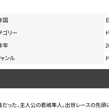
作国
テゴリー
作年
2
ャンル
だった、主人公の君嶋隼人。出世レースの先頭に