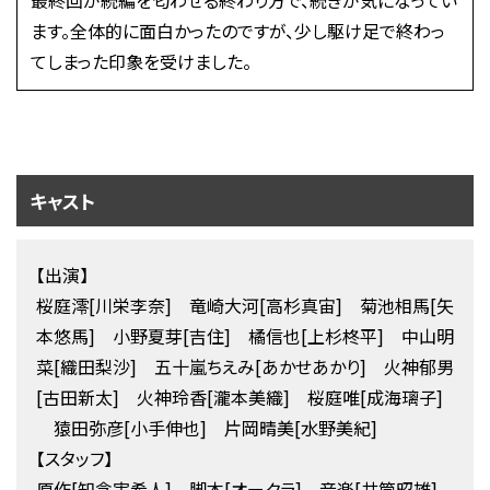
最終回が続編を匂わせる終わり方で、続きが気になってい
ます。全体的に面白かったのですが、少し駆け足で終わっ
てしまった印象を受けました。
キャスト
【出演】
桜庭澪[川栄李奈] 竜崎大河[高杉真宙] 菊池相馬[矢
本悠馬] 小野夏芽[吉住] 橘信也[上杉柊平] 中山明
菜[織田梨沙] 五十嵐ちえみ[あかせあかり] 火神郁男
[古田新太] 火神玲香[瀧本美織] 桜庭唯[成海璃子]
猿田弥彦[小手伸也] 片岡晴美[水野美紀]
【スタッフ】
原作[知念実希人] 脚本[オークラ] 音楽[井筒昭雄]