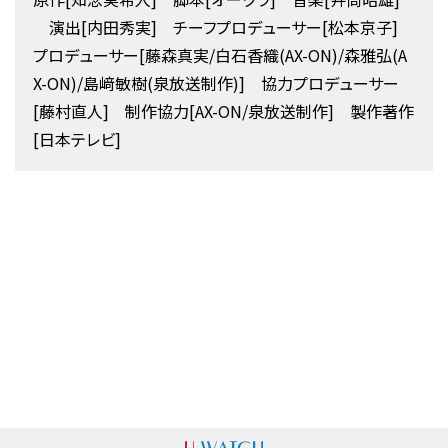
演出[内田秀実] チーフプロデューサー[松本京子]
プロデューサー[藤森真実/白石香織(AX-ON)/森雅弘(A
X-ON)/島﨑敏樹(泉放送制作)] 協力プロデューサー
[藤村直人] 制作協力[AX-ON/泉放送制作] 製作著作
[日本テレビ]