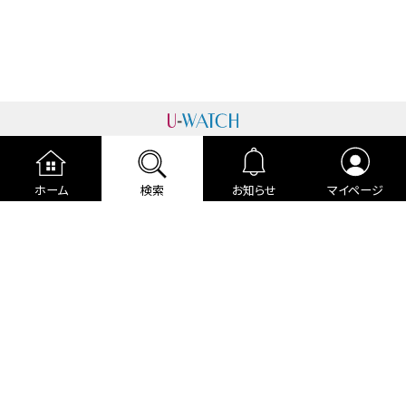
運営者情報
プライバシーポリシー
cookieポリシー
ホーム
検索
お知らせ
マイページ
利用規約
ご利用ガイド
編集部より
広告掲載について
お問い合わせ
関連リンク
各種宣言