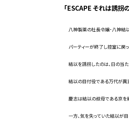
「ESCAPE それは誘
八神製薬の社長令嬢･八神結以
パーティーが終了し控室に戻っ
結以を誘拐したのは、日の当た
結以の目付役である万代が異変
慶志は結以の叔母である京を疑
一方、気を失っていた結以が目