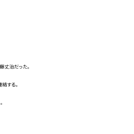
藤丈治だった。
連絡する。
。