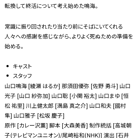
転換して終活について考え始めた鳴海。
常識に振り回されたり当たり前にそばにいてくれる
人々への感謝を感じながら、よりよく死ぬための準備を
始める。
キャスト
スタッフ
山口鳴海 [綾瀬 はるか] 那須田優弥 [佐野 勇斗] 山口
光子 [山口 紗弥加] 山口聡 [小関 裕太] 山口まゆ [恒
松 祐里] 川上健太郎 [満島 真之介] 山口和夫 [國村
隼] 山口雅子 [松坂 慶子]
原作 [カレー沢薫] 脚本 [大森美香] 制作統括 [高城朝
子(テレビマンユニオン)/尾崎裕和(NHK)] 演出 [石井