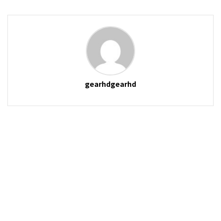
gearhdgearhd