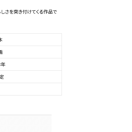
しさを突き付けてくる作品で
本
画
3年
定