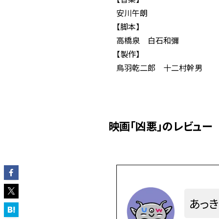
安川午朗
【脚本】
高橋泉 白石和彌
【製作】
鳥羽乾二郎 十二村幹男
映画「凶悪」のレビュー
あっき