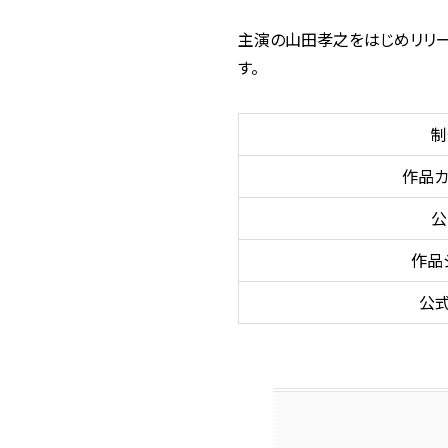
主演の山田孝之をはじめリリー
す。
制
作品カ
公
作品
公式