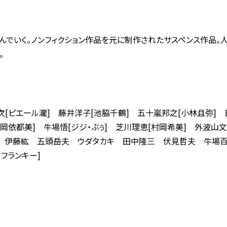
んでいく。ノンフィクション作品を元に制作されたサスペンス作品。
。
次[ピエール瀧] 藤井洋子[池脇千鶴] 五十嵐邦之[小林且弥] 
松岡依都美] 牛場悟[ジジ・ぶぅ] 芝川理恵[村岡希美] 外波
 伊藤紘 五頭岳夫 ウダタカキ 田中隆三 伏見哲夫 牛場百
・フランキー]