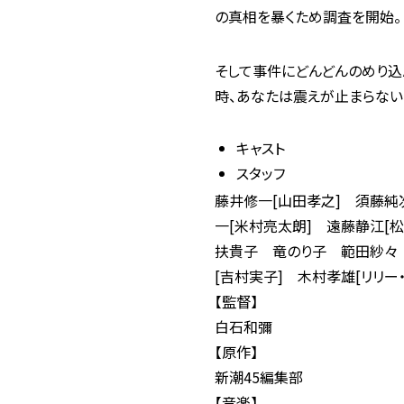
の真相を暴くため調査を開始。
そして事件にどんどんのめり込
時、あなたは震えが止まらない
キャスト
スタッフ
藤井修一[山田孝之] 須藤純
一[米村亮太朗] 遠藤静江[
扶貴子 竜のり子 範田紗々
[吉村実子] 木村孝雄[リリー
【監督】
白石和彌
【原作】
新潮45編集部
【音楽】